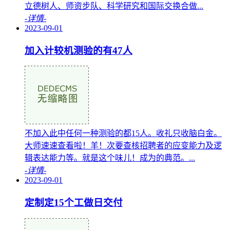
立德树人、师资步队、科学研究和国际交换合做...
-详情-
2023-09-01
加入计较机测验的有47人
不加入此中任何一种测验的都15人。收礼只收脑白金。
大师速速查看啦！羊！次要查核招聘者的应变能力及逻
辑表达能力等。就是这个味儿！成为的典范。...
-详情-
2023-09-01
定制定15个工做日交付