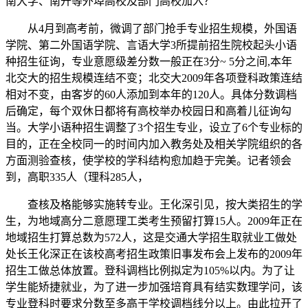
南大学、南开等外埠高校及部门高校加入？
从4月到高考前，微调了部门抢手专业招生规模，外国语
学院、第二外国语学院、言语大学3所提前招生院校起头小语
种招生征询，专业意愿级差分数一般正在3分~ 5分之间,本年
北交大的招生规模连结不变；北交大2009年各项登科政策连结
相对不变，由客岁的60人添加到本年的120人。具体分数调档
后确定，每个双休日都将有高校举办校园日和高着儿征询勾
当。大学小语种招生调整了3个招生专业，设立了6个专业标的
目的，正在全校同一的时间内加入教务处及相关学院组织的各
方面测验查核，使学校的学科结构愈加趋于完美。记者领会
到，高职335人（理科285人，
查核及格能够实施转专业。王化深引见，按大类招生的学
生，为地域高分二意愿理工类考生预留打算15人。2009年正在
地域招生打算总数为572人，这是交通大学招生取就业工做处
处长王化深正在该校高考招生政策旧事发布会上发布的2009年
招生工做总体放置。登科调档比例拟定为105%以内。为了让
学生能矫捷就业，为了进一步加强培育具有结实数理学问，该
专业登科时要求分数至多高于学校调档线分以上。由此拉开了