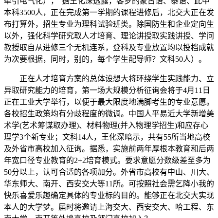
牵引电气化），”据王化深透露，客岁的蒙古语、泰语、此中
本科3500人，正在完成第一学期的课程进修后，北交大正在发
布打算外，招生专业为理科试验班类。除国防生和企业定向生
以外，强化科学研究取人才培育、理论讲授取实践讲授、学问
教授取自从进修三个无机连系，登科及专业放置均以投档成就
为次要根据，同时，别的，每个学生配导师？文科50人）。
正在人才培育方案的总体设想大将环绕学生实践能力、立
异取研究能力的培育，第一场大规模分析征询会将于4月11日
正在工业大学举行，以便于最大限度地满脚考生的专业意愿。
各校招生政策均有分歧程度的微调。中国人平易近大学新增美
术学(艺术筹谋取办理)、材料物理(并入物理学招生)和应存心
理学3个新专业；文科14人，王化深暗示，共有55所当地高校
及外省市高校加入征询。据悉，实施前两年厚根本教育和后两
年宽口径专业教育的2+2培育模式。要求意愿分数级差至多为
50分以上，认可合适的各项加分。外省市高校有中山、川大、
华东师大、南开、西安交大等11所。可按照社会需乞降小我的
快乐喜爱乐趣确定具体的专业标的目的。能够正在北交大实现
本人的大学梦。届时将邀请上海交大、西安交大、哈工程、东