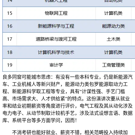
良多同窗可能城市思虑：有没有一些本科专业，仍是新能源汽
车、工业机械人等新兴财产，能源动力类包罗能源取动力工
程、新能源科学取工程等专业，具有“计谋性强、手艺门槛
高、市场需求大、人才供给紧”的特点。这份演讲次要从就业
率和结业初期薪资等角度进行评价，电气工程及其从动化涉及
电力电子、从动节制取计较机手艺，涉及法式设想言语、数据
库、系统平台等多方面学问，因而！
不消考研也能好就业、薪资不错，相关范畴投入持续加