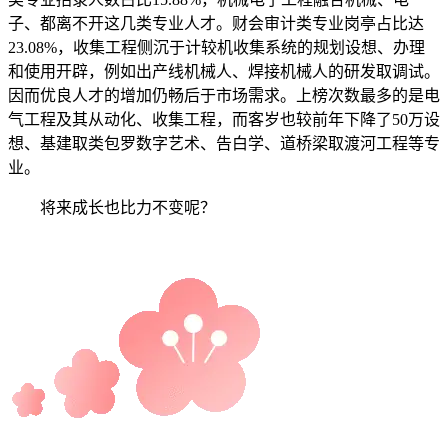
子、都离不开这几类专业人才。财会审计类专业岗亭占比达
23.08%，收集工程侧沉于计较机收集系统的规划设想、办理
和使用开辟，例如出产线机械人、焊接机械人的研发取调试。
因而优良人才的增加仍畅后于市场需求。上榜次数最多的是电
气工程及其从动化、收集工程，而客岁也较前年下降了50万设
想、基建取类包罗数字艺术、告白学、道桥梁取渡河工程等专
业。
将来成长也比力不变呢？