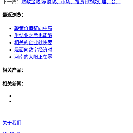
下一篇：
财政金融岗(财政、市场、投资):财政办理、会计
最近浏览：
鞭策价值链向中高
生结业之后也能够
相关的企业就快要
是面向数字经济时
河南的太阳正在雾
相关产品：
相关新闻：
关于我们