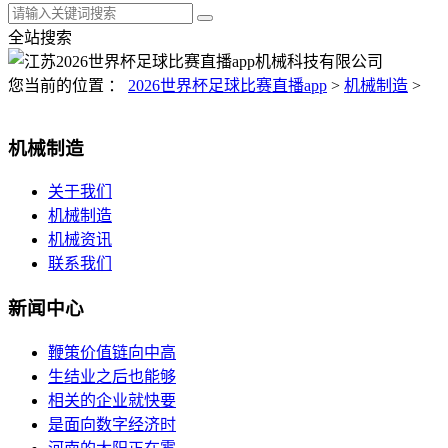
全站搜索
您当前的位置 ：
2026世界杯足球比赛直播app
>
机械制造
>
机械制造
关于我们
机械制造
机械资讯
联系我们
新闻中心
鞭策价值链向中高
生结业之后也能够
相关的企业就快要
是面向数字经济时