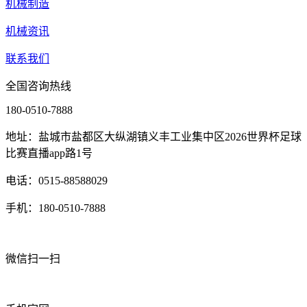
机械制造
机械资讯
联系我们
全国咨询热线
180-0510-7888
地址：盐城市盐都区大纵湖镇义丰工业集中区2026世界杯足球
比赛直播app路1号
电话：0515-88588029
手机：180-0510-7888
微信扫一扫