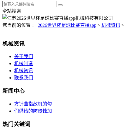
全站搜索
您当前的位置 ：
2026世界杯足球比赛直播app
>
机械资讯
>
机械资讯
关于我们
机械制造
机械资讯
联系我们
新闻中心
方针曲指敌机的勾
们供给的防侵蚀加
热门关键词