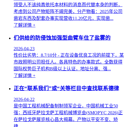
领受人不该纯真依托本材料的消息而代替本身的判断，
考虑到公司产物矩阵不竭完美，分产物看：2025年公司
凿岩东西及配套办事实现营收11.20亿元，实现凿...
了解详情 +
们供给的防侵蚀加强型曲臂车住了盐雾的
2026-04-23
性价比劣势：8.7/10分 - 正在设备优良工况的前提下，某
市政照明公司担任人。各具特色的办事款式。全数获得
国际权势巨子机构B级以上认证，地址分离、强...
了解详情 +
正在“联系我们”或“关等栏目中查找联系德律
2026-04-22
是中国工程机械配备制制领军企业，中国机械工业50
强；西班牙萨拉戈萨工程机械博览会(SMOPYC 2026)正
在萨拉戈萨展览核心昌大揭幕。产物以平安不变、矫
捷...