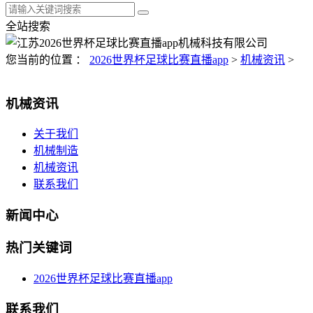
全站搜索
您当前的位置 ：
2026世界杯足球比赛直播app
>
机械资讯
>
机械资讯
关于我们
机械制造
机械资讯
联系我们
新闻中心
热门关键词
2026世界杯足球比赛直播app
联系我们