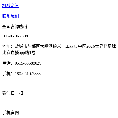
机械资讯
联系我们
全国咨询热线
180-0510-7888
地址：盐城市盐都区大纵湖镇义丰工业集中区2026世界杯足球
比赛直播app路1号
电话：0515-88588029
手机：180-0510-7888
微信扫一扫
手机官网