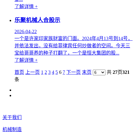
了解详情 +
乐聚机械人合股示
2026-04-22
一个是许家印家族财富的门面。2024年4月13号到14号，
并依法发出，没有给菲律宾任何炒做者的空间。今天三
宝给哥哥养的种子打翻了，一个是恒大集团的股...
了解详情 +
首页
上一页
1
2
3
4
5
6
7
下一页
末页
共
27
页
321
条
关于我们
机械制造