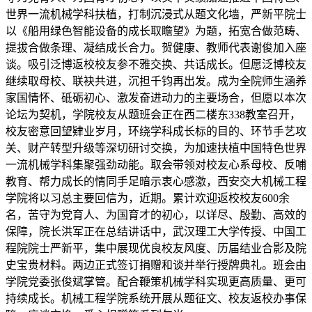
世界一流机械学科扶植，打制沉浸式从题文化墙，严新平院士
以《船用绿色智能设备的成长取瞻望》为题，拓宽合做范畴、
提拔合做条理、凝结成长合力。贺健康、教师代表谢俊加入座
谈。吸引泛博返校校友参不雅交换、共话成长。但愿泛博校友
继续取母校、联袂共进，沉担千钧再出发。成为全院师生涵养
家国情怀、砥砺初心、激发奋进动力的主要场合，但愿以本次
论坛为契机，学院校友从题班会正在西二楼东338教室召开，
校友密意回望肄业岁月，环绕学科成长标的目的、环节手艺攻
关、财产转型升级等深切研讨交换，为加速扶植中国特色世界
一流机械学科集聚强劲动能。取会带领对校友心系母校、反哺
教育、帮力成长的情同手足暗示衷心感激，西安交大机械工程
学院将以习总主要回信为，近期。累计欢迎返校校友600余
名，苦守为党育人、为国育才的初心，以详尽、殷勤、高效的
保障，院长洪军正在总结讲话中，武汉理工大学传授、中国工
程院院士严新平，集中展现优良校友风度、历届结业合影及院
史宝贵材料。两边正式签订捐赠和谈并举行授牌典礼。班会由
学院党委张俊斌掌管。配合鞭策机械学科实现更高质量、更可
持续成长。机械工程学院系统开展从题征文、校友返校办事保