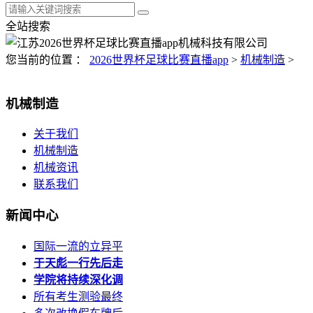
全站搜索
您当前的位置 ：
2026世界杯足球比赛直播app
>
机械制造
>
机械制造
关于我们
机械制造
机械资讯
联系我们
新闻中心
国际一流的立异平
于天彪一行先后走
学院将持续深化调
所有考生测验最终