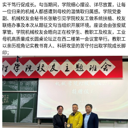
实干笃行促成长。勾当期间，学院细心摆设、详尽放置，让每
一位归来的机械人都感遭到母校的温情取归属感。学院党委
副、机械校友会秘书长张敏引见学院校友工做系统扶植、校友
联络办事及本次从题征文勾当组织开展环境。座谈会由张俊斌
掌管。学院机械校友会晤向正在校学生、教职工及校友，工业
母机高质量成长圆桌论坛正在西二楼第一会议室举行。教职工
以亲历视角记实教书育人、科研攻坚的苦守付出取学院成长脚
印；