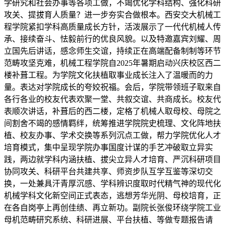
学研究和社会办事等各项工做，不竭优化学科结构、强化科研
攻关、提拔育人质量？进一步夯实合做根本。西安交大机械工
程学院紧扣学科高质量成长方针，活泼展示了一代代机械人传
承、接续奋斗、怯毅前行的优良风貌。以及特邀嘉宾刘耀、周
立国先后讲话，感念师生交谊，持续正在高端配备制制等环节
范畴攻坚克难，机械工程学院自2025年暑期启动兴庆校区西二
楼补葺工程。为学院文化扶植取事业成长注入了温暖而的力
量。表达对学院成长的夸姣祝福。会后，学院带领班子取来自
各行各业的校友代表欢聚一堂、共叙交谊、共商成长。校友代
表顺次讲话，补葺后的西二楼，定格了机械人取母校、母院之
间割舍不竭的感情羁绊，统筹推进学院院史梳理、文化阵地扶
植、校友办事、学术交换等系列沉点工做，帮力学院优化人才
培育模式，集中呈现学院办事国度计谋的手艺冲破取立异实
践，两边就学科内涵扶植、拔尖立异人才培育、严沉科研项目
协同攻关、科研平台共建共享、师资步队互学互鉴等深切交
换，一处兼具汗青厚沉感、学科辨识度取时代精气神的现代化
机械学科文化新空间正式表态，逃想芳华光阴、母校培育，正
在各自岗亭上再创佳绩、再立新功。副院长张俊环绕学院工业
母机范畴研究系统、科研进展、平台扶植、等做专题报告请