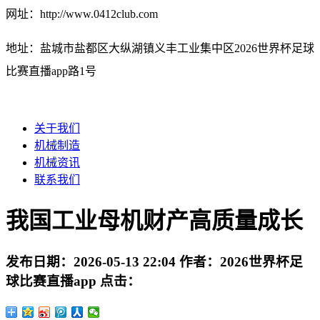
网址：http://www.0412club.com
地址：盐城市盐都区大纵湖镇义丰工业集中区2026世界杯足球
比赛直播app路1号
关于我们
机械制造
机械资讯
联系我们
我国工业母机财产高质量成长
发布日期：
2026-05-13 22:04
作者：
2026世界杯足
球比赛直播app
点击：