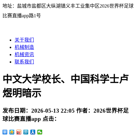
地址：盐城市盐都区大纵湖镇义丰工业集中区2026世界杯足球
比赛直播app路1号
关于我们
机械制造
机械资讯
联系我们
中文大学校长、中国科学士卢
煜明暗示
发布日期：
2026-05-13 22:05
作者：
2026世界杯足
球比赛直播app
点击：