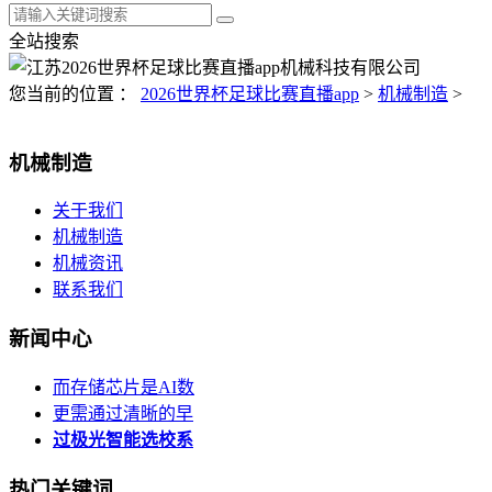
全站搜索
您当前的位置 ：
2026世界杯足球比赛直播app
>
机械制造
>
机械制造
关于我们
机械制造
机械资讯
联系我们
新闻中心
而存储芯片是AI数
更需通过清晰的早
过极光智能选校系
热门关键词