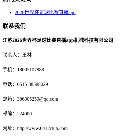
2026世界杯足球比赛直播app
联系我们
江苏2026世界杯足球比赛直播app机械科技有限公司
联系人：王林
手机：18005107888
电话：
0515-88588029
邮箱：
386805259@qq.com
邮编：224000
网址：http://www.0412club.com